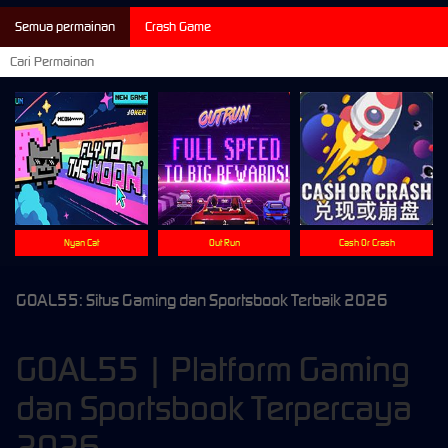
Semua permainan
Crash Game
Nyan Cat
Out Run
Cash Or Crash
GOAL55: Situs Gaming dan Sportsbook Terbaik 2026
GOAL55 | Platform Gaming
dan Sportsbook Terpercaya
2026