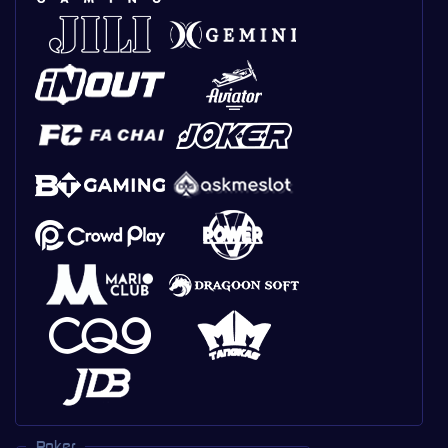
Poker