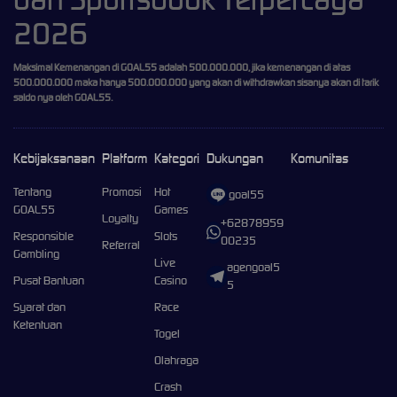
2026
Maksimal Kemenangan di GOAL55 adalah 500.000.000, jika kemenangan di atas
500.000.000 maka hanya 500.000.000 yang akan di withdrawkan sisanya akan di tarik
saldo nya oleh GOAL55.
Kebijaksanaan
Platform
Kategori
Dukungan
Komunitas
Tentang
Promosi
Hot
goal55
GOAL55
Games
Loyalty
+62878959
Responsible
Slots
00235
Referral
Gambling
Live
agengoal5
Pusat Bantuan
Casino
5
Syarat dan
Race
Ketentuan
Togel
Olahraga
Crash