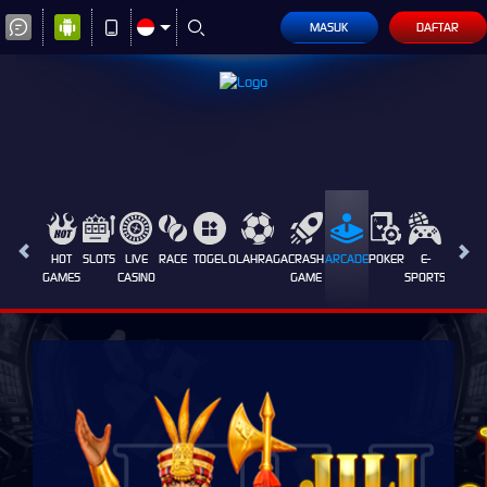
MASUK
DAFTAR
HOT
SLOTS
LIVE
RACE
TOGEL
OLAHRAGA
CRASH
ARCADE
POKER
E-
SABUN
GAMES
CASINO
GAME
SPORTS
AYAM