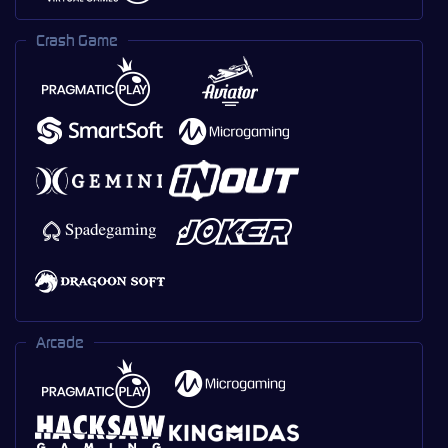
Crash Game
Arcade