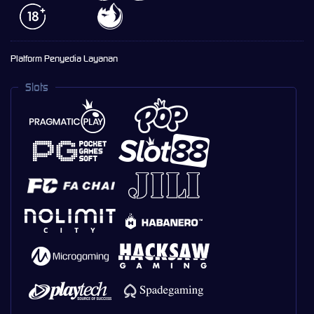
Platform Penyedia Layanan
Slots