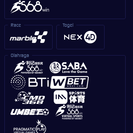
Race
Togel
Olahraga