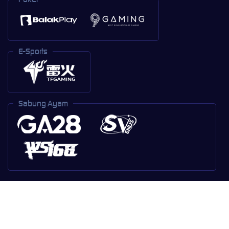
E-Sports
Sabung Ayam