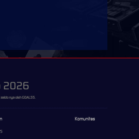
a 2026
 saldo nya oleh GOAL55.
n
Komunitas
55