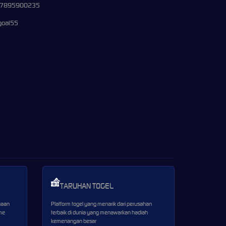
7895900235
goal55
TARUHAN TOGEL
haan
Platform togel yang menarik dari perusahan
ame
terbaik di dunia yang menawarkan hadiah
kemenangan besar