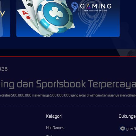
2026
ing dan Sportsbook Terpercay
i atas 500.000.000 maka hanya 500.000.000 yang akan di withdrawkan sisanya akan di tarik
Kategori
Dukunga
Hot Games
goal