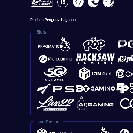
Platform Penyedia Layanan
Slots
Live Casino