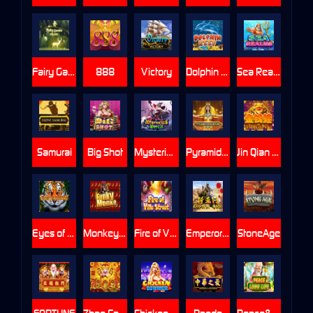
Fairy Garden
888
Victory
Dolphin Reef
Sea Realms
Samurai
Big Shot
Mysterious Witch
Pyramid Adventure
Jin Qian Wa
Eyes of Fortune
Monkey Slots
Fire of Villa Street
Emperor Gate
StoneAge