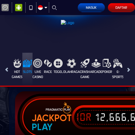
MASUK
DAFTAR
HOT
SLOTS
LIVE
RACE
TOGEL
OLAHRAGA
CRASH
ARCADE
POKER
E-
SABUN
GAMES
CASINO
GAME
SPORTS
AYAM
IDR
12,666,
JACKPOT
PLAY