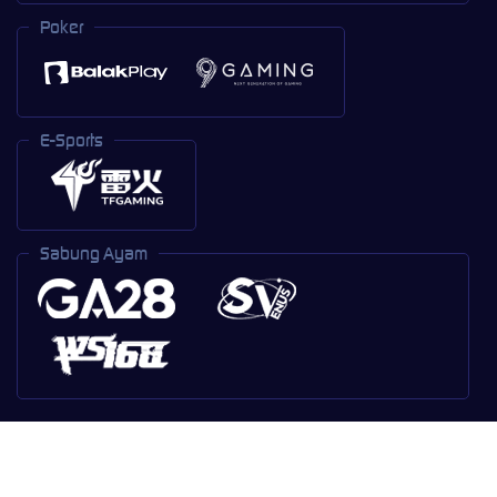
Poker
E-Sports
Sabung Ayam