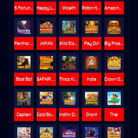
5 Fortune Dragon
Happy Lantern
Wealth
Robin Hood
Amazing Thailand
Panther Moon
JAPAN
Wild Elements
Pay Dirt
Big Prosperity
Best Bet
SAFARI Heat
Three Kingdoms
India
Crown Of Fire
Captain
Gold Bonanza
Indihn Dkehming
Orient
Thai