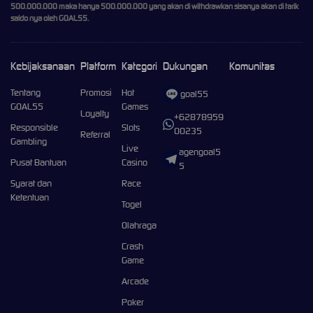
500.000.000 maka hanya 500.000.000 yang akan di withdrawkan sisanya akan di tarik
saldo nya oleh GOAL55.
Kebijaksanaan
Platform
Kategori
Dukungan
Komunitas
Tentang
Promosi
Hot
goal55
GOAL55
Games
Loyalty
+62878959
Responsible
Slots
00235
Referral
Gambling
Live
agengoal5
Pusat Bantuan
Casino
5
Syarat dan
Race
Ketentuan
Togel
Olahraga
Crash
Game
Arcade
Poker