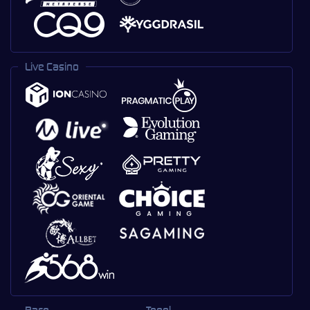
Live Casino
Race
Togel