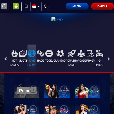
MASUK
DAFTAR
HOT
SLOTS
LIVE
RACE
TOGEL
OLAHRAGA
CRASH
ARCADE
POKER
E-
SABUN
GAMES
CASINO
GAME
SPORTS
AYAM
i
i
i
i
i
i