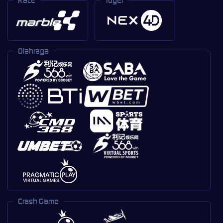
Olahraga
Crash Game