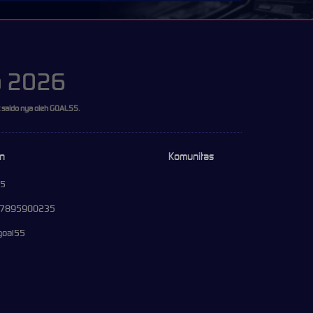
a 2026
 saldo nya oleh GOAL55.
n
Komunitas
55
7895900235
goal55