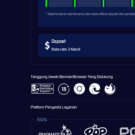
* Selama bank maintenance dan bank offline deposit dan penarik
Deposit
Rata-rata 3 Menit
Tanggung Jawab Bermain
Browser Yang Didukung
Platform Penyedia Layanan
Slots