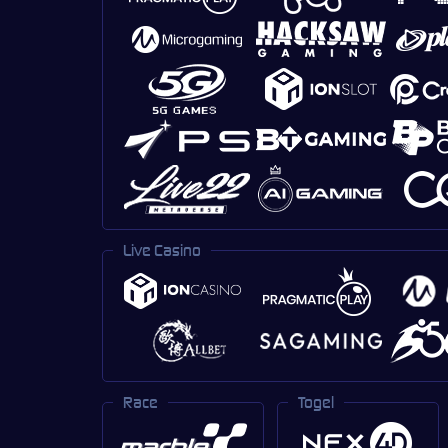
Live Casino
Race
Togel