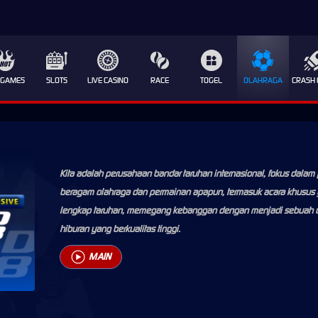
 GAMES
SLOTS
LIVE CASINO
RACE
TOGEL
OLAHRAGA
CRASH
Kita adalah perusahaan bandar taruhan internasional, fokus dalam
beragam olahraga dan permainan apapun, termasuk acara khusus y
lengkap taruhan, memegang kebanggan dengan menjadi sebuah 
hiburan yang berkualitas tinggi.
MAIN